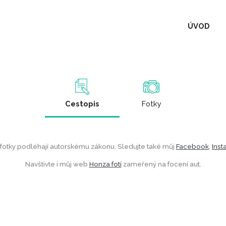
ÚVOD
Cestopis
Fotky
 fotky podléhají autorskému zákonu. Sledujte také můj
Facebook
,
Ins
Navštivte i můj web
Honza fotí
zameřený na focení aut.