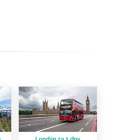
u
Londýn za 2 dny