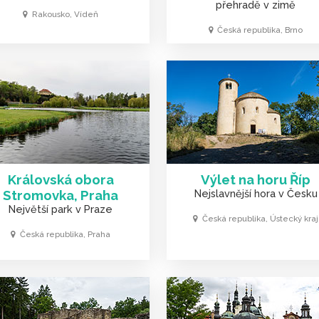
přehradě v zimě
Rakousko, Vídeň
Česká republika, Brno
Královská obora
Výlet na horu Říp
Stromovka, Praha
Nejslavnější hora v Česku
Největší park v Praze
Česká republika, Ústecký kraj
Česká republika, Praha