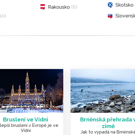
Skotsko
Rakousko
(6)
(10)
Slovens
Bruslení ve Vídni
Brněnská přehrada 
lepší bruslení v Evropě je ve
zimě
Vídni
Jak to vypadá na Brněnsk