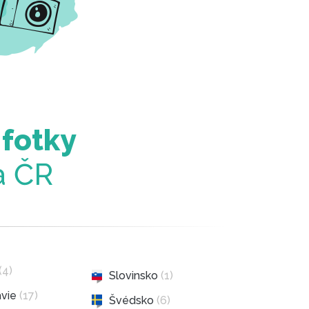
 fotky
a ČR
(4)
Slovinsko
(1)
ávie
(17)
Švédsko
(6)