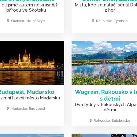
jeli jsme autem nejkrásnější
Místa, kde se natáčí seriál Do
přírodu ve Skotsku
z hor
Skotsko, Isle of Skye
Rakousko, Tyrolsko
Budapešť, Maďarsko
Wagrain, Rakousko v l
zimní hlavní město Maďarska
s dětmi
Dva týdny v Rakouských Alpá
Maďarsko, Budapešť
dětmi
Rakousko, Salcbursko