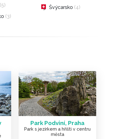
(5)
Švýcarsko
(4)
ko
(3)
v
Park Podviní, Praha
Park s jezírkem a hřišti v centru
města
é