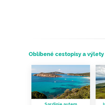
Oblíbené cestopisy a výlety
Sardinie autem
I