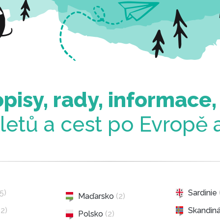
pisy, rady, informace,
ýletů a cest po Evropě 
(5)
Sardinie
Maďarsko
(2)
(2)
Skandin
Polsko
(2)