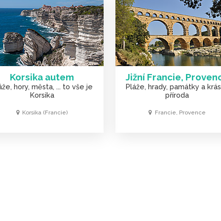
Korsika autem
Jižní Francie, Proven
áže, hory, města, ... to vše je
Pláže, hrady, památky a krá
Korsika
příroda
Korsika (Francie)
Francie, Provence