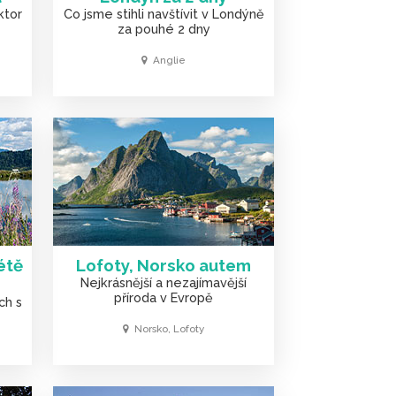
ktor
Co jsme stihli navštívit v Londýně
za pouhé 2 dny
Anglie
étě
Lofoty, Norsko autem
Nejkrásnější a nezajímavější
příroda v Evropě
ch s
Norsko, Lofoty