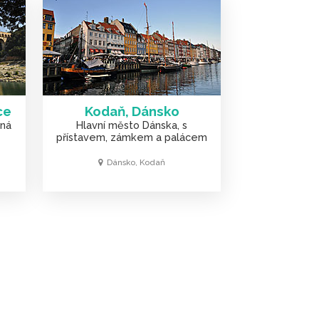
ce
Kodaň, Dánsko
sná
Hlavní město Dánska, s
přístavem, zámkem a palácem
Dánsko, Kodaň