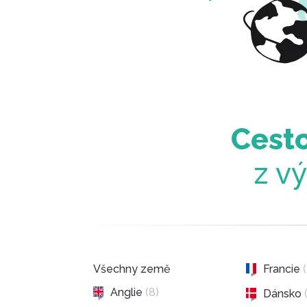
Cesto
z v
Všechny země
Francie
Anglie
(8)
Dánsko