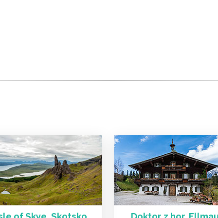
sle of Skye, Skotsko
Doktor z hor, Ellma