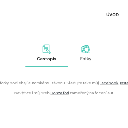
ÚVOD
Cestopis
Fotky
 fotky podléhají autorskému zákonu. Sledujte také můj
Facebook
,
Ins
Navštivte i můj web
Honza fotí
zameřený na focení aut.