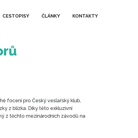
CESTOPISY
ČLÁNKY
KONTAKTY
orů
uhé focení pro Český veslařský klub,
y z blízka. Díky této exkluzivní
jiný z těchto mezinárodních závodů na