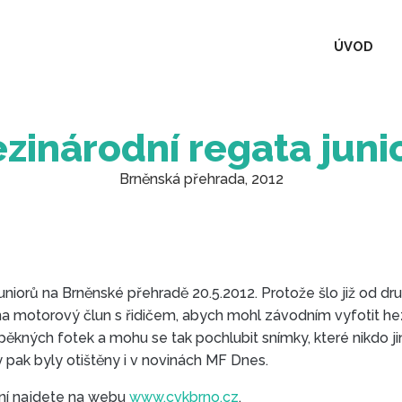
ÚVOD
zinárodní regata juni
Brněnská přehrada, 2012
juniorů na Brněnské přehradě 20.5.2012. Protože šlo již od dr
na motorový člun s řidičem, abych mohl závodním vyfotit hezk
 pěkných fotek a mohu se tak pochlubit snímky, které nikdo 
pak byly otištěny i v novinách MF Dnes.
ní najdete na webu
www.cvkbrno.cz
.