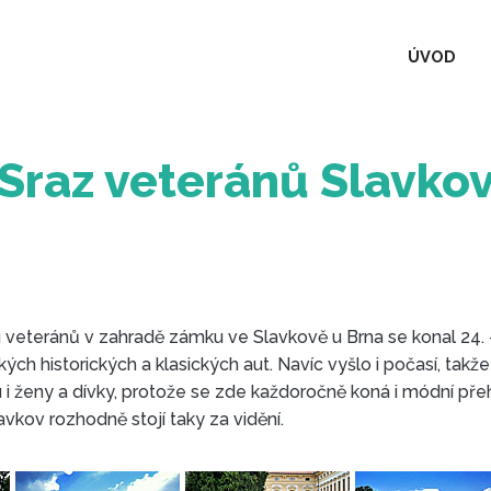
ÚVOD
Sraz veteránů Slavko
zu veteránů v zahradě zámku ve Slavkově u Brna se konal 24. 
ch historických a klasických aut. Navíc vyšlo i počasí, takž
ou i ženy a dívky, protože se zde každoročně koná i módní př
vkov rozhodně stojí taky za vidění.