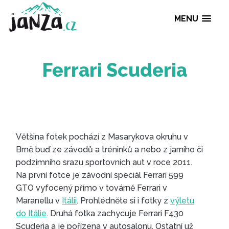
MENU
Ferrari Scuderia
Většina fotek pochází z Masarykova okruhu v
Brně buď ze závodů a tréninků a nebo z jarního či
podzimního srazu sportovních aut v roce 2011.
Na první fotce je závodní speciál Ferrari 599
GTO vyfocený přímo v továrně Ferrari v
Maranellu v
Itálii
. Prohlédněte si i fotky z
výletu
do Itálie
. Druhá fotka zachycuje Ferrari F430
Scuderia a je pořízena v autosalonu. Ostatní už