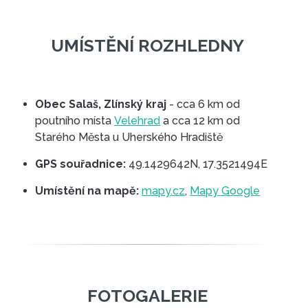
Obec Salaš, Zlínský kraj
- cca 6 km od
poutního místa
Velehrad
a cca 12 km od
Starého Města u Uherského Hradiště
GPS souřadnice:
49.1429642N, 17.3521494E
Umístění na mapě:
mapy.cz
,
Mapy Google