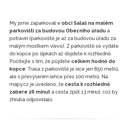
My jsme zaparkovali
v obci Salaš na malém
parkovišti za budovou Obecního úřadu
a
JAK SE K ROZHLEDNĚ
potravin (parkoviště je až za budovou úřadu za
DOSTAT
malým mostkem vlevo). Z parkoviště se vydáte
do kopce po šipkách až dojdete k rozhledně.
Počítejte s tím, že půjdete
celkem hodně do
kopce
. Trasa z parkoviště je sice jen 850 metrů,
ale s převýšením lehce přes 100 metrů. Na
mapy.cz je uvedeno, že
cesta k rozhledně
zabere 26 minut
a cesta zpět 13 minut, což by
zhruba odpovídalo.