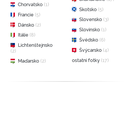
Chorvatsko
(1)
Skotsko
(5)
Francie
(5)
Slovensko
(3)
Dánsko
(2)
Slovinsko
(1)
Itálie
(8)
Švédsko
(6)
Lichtenštejnsko
Švýcarsko
(4)
(2)
ostatní fotky
(17)
Maďarsko
(2)