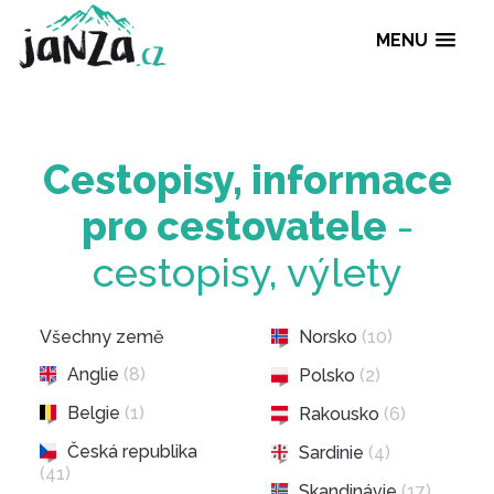
MENU
Cestopisy, informa
pro cestovatele
-
cestopisy, výlety
Všechny země
Norsko
(10)
Anglie
(8)
Polsko
(2)
Belgie
(1)
Rakousko
(6)
Česká republika
Sardinie
(4)
(41)
Skandinávie
(17)