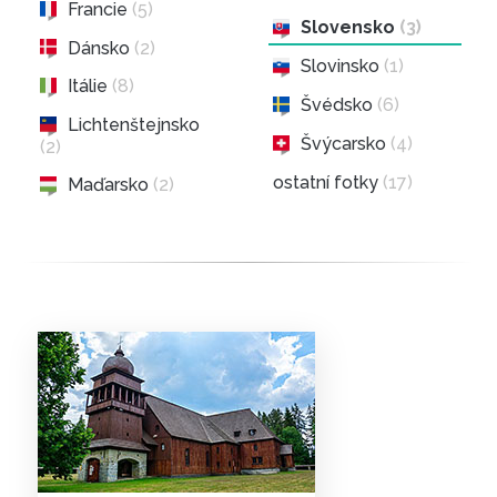
Francie
(5)
Slovensko
(3)
Dánsko
(2)
Slovinsko
(1)
Itálie
(8)
Švédsko
(6)
Lichtenštejnsko
Švýcarsko
(4)
(2)
ostatní fotky
(17)
Maďarsko
(2)