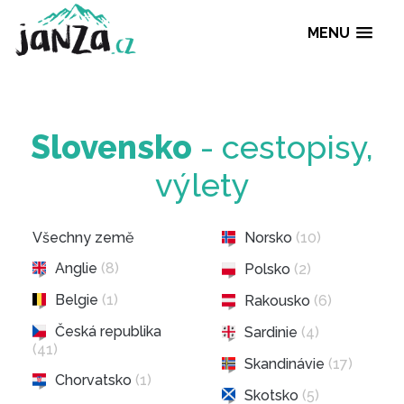
MENU
Slovensko
- cestopis
výlety
Všechny země
Norsko
(10)
Anglie
(8)
Polsko
(2)
Belgie
(1)
Rakousko
(6)
Česká republika
Sardinie
(4)
(41)
Skandinávie
(17)
Chorvatsko
(1)
Skotsko
(5)