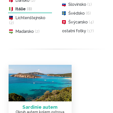
Dánsko
(2)
Slovinsko
(1)
Itálie
(8)
Švédsko
(6)
Lichtenštejnsko
Švýcarsko
(4)
(2)
ostatní fotky
(17)
Maďarsko
(2)
Sardinie autem
Okruh autem kolem ostrova