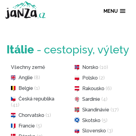
MENU
Itálie
- cestopisy, výl
Všechny země
Norsko
(10)
Anglie
(8)
Polsko
(2)
Belgie
(1)
Rakousko
(6)
Česká republika
Sardinie
(4)
(41)
Skandinávie
(17)
Chorvatsko
(1)
Skotsko
(5)
Francie
(5)
Slovensko
(3)