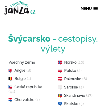
MENU
Švýcarsko
- cestopis
výlety
Všechny země
Norsko
(10)
Anglie
(8)
Polsko
(2)
Belgie
(1)
Rakousko
(6)
Česká republika
Sardinie
(4)
(41)
Skandinávie
(17)
Chorvatsko
(1)
Skotsko
(5)