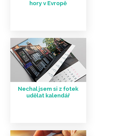
hory v Evropě
Nechal jsem si z fotek
udělat kalendář