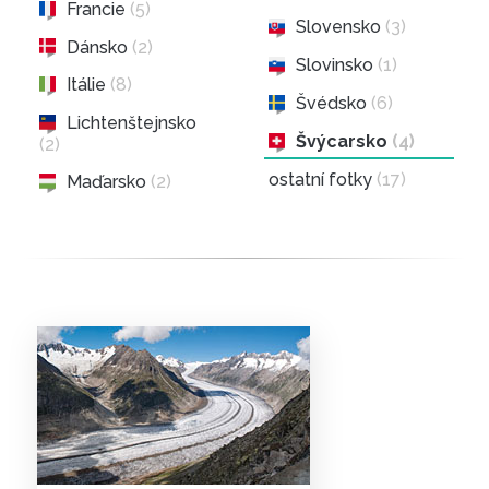
Francie
(5)
Slovensko
(3)
Dánsko
(2)
Slovinsko
(1)
Itálie
(8)
Švédsko
(6)
Lichtenštejnsko
Švýcarsko
(4)
(2)
ostatní fotky
(17)
Maďarsko
(2)