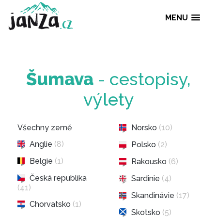
MENU
Šumava
- cestopisy
výlety
Všechny země
Norsko
(10)
Anglie
(8)
Polsko
(2)
Belgie
(1)
Rakousko
(6)
Česká republika
Sardinie
(4)
(41)
Skandinávie
(17)
Chorvatsko
(1)
Skotsko
(5)