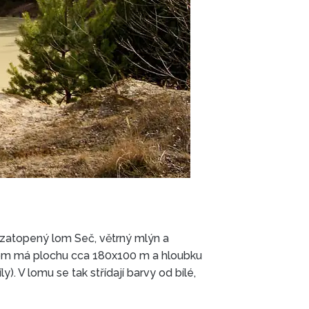
- zatopený lom Seč, větrný mlýn a
Lom má plochu cca 180x100 m a hloubku
y). V lomu se tak střídají barvy od bílé,