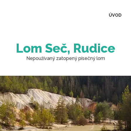
ÚVOD
Lom Seč, Rudice
Nepoužívaný zatopený písečný lom