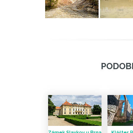
PODOBN
Zámek Slavkov u Brna
Klášter R