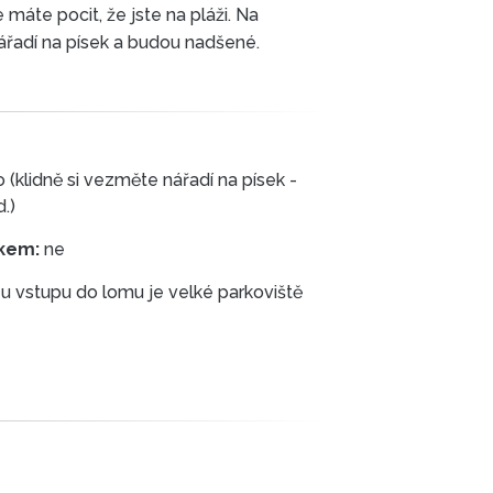
áte pocit, že jste na pláži. Na
ářadí na písek a budou nadšené.
(klidně si vezměte nářadí na písek -
.)
kem:
ne
ano, hned u vstupu do lomu je velké parkoviště