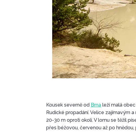
Kousek severně od
Brna
leží malá obec 
Rudické propadání. Velice zajímavým 
20-30 m oproti okolí. V lomu se těžil píse
přes béžovou, červenou až po hnědou, p