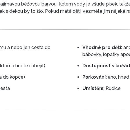
ajímavou béžovou barvou. Kolem vody je všude písek, takže m
ek s dekou by to šlo. Pokud mátě děti, vezměte jim nějaké n
nebo jen cesta do
Vhodné pro děti:
ano 
bábovky, lopatky apod
1-3 km (podle toho jestli lom chcete i obejít)
Dostupnost s kočár
a do kopce)
Parkování:
cesta
Umístění:
Rudice