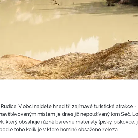
Rudice. V obci najdete hned tři zajímavé turistické atrakce 
a navštěvovaným místem je dnes již nepoužívaný lom Seč. 
k, který obsahuje různě barevné materiály (písky, pískovce, jíl
odle toho kolik je v které hornině obsaženo železa.