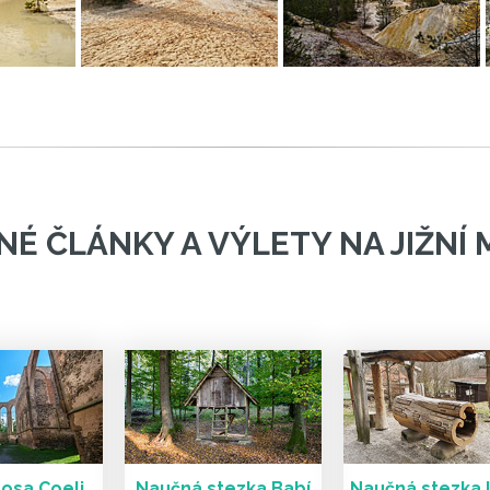
É ČLÁNKY A VÝLETY NA JIŽNÍ
osa Coeli,
Naučná stezka Babí
Naučná stezka 