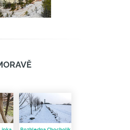
 MORAVĚ
Lipka
Rozhledna Chocholík