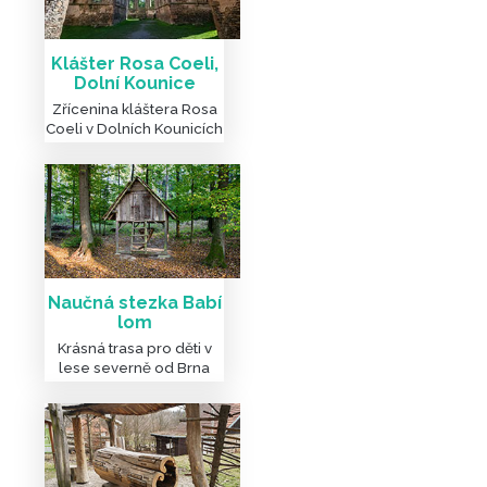
Klášter Rosa Coeli,
Dolní Kounice
Zřícenina kláštera Rosa
Coeli v Dolních Kounicích
PODOBNÉ ČLÁNKY A VÝLET
NA JIŽNÍ MORAVĚ
Naučná stezka Babí
lom
Krásná trasa pro děti v
lese severně od Brna