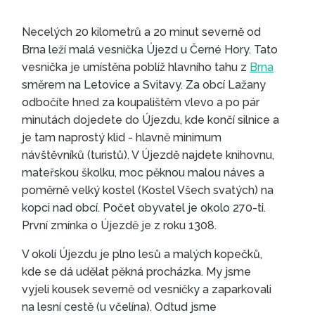
Necelých 20 kilometrů a 20 minut severně od
Brna leží malá vesnička Újezd u Černé Hory. Tato
vesnička je umístěna poblíž hlavního tahu z
Brna
směrem na Letovice a Svitavy. Za obcí Lažany
odbočíte hned za koupalištěm vlevo a po pár
minutách dojedete do Újezdu, kde končí silnice a
je tam naprostý klid - hlavně minimum
návštěvníků (turistů). V Újezdě najdete knihovnu,
mateřskou školku, moc pěknou malou náves a
poměrně velký kostel (Kostel Všech svatých) na
kopci nad obcí. Počet obyvatel je okolo 270-ti.
První zmínka o Újezdě je z roku 1308.
V okolí Újezdu je plno lesů a malých kopečků,
kde se dá udělat pěkná procházka. My jsme
vyjeli kousek severně od vesničky a zaparkovali
na lesní cestě (u včelína). Odtud jsme