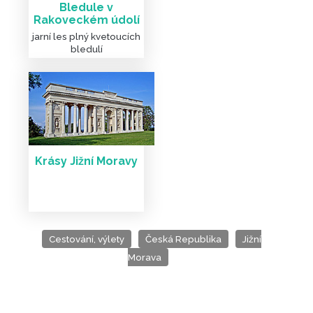
Bledule v
Rakoveckém údolí
jarní les plný kvetoucích
bledulí
Krásy Jižní Moravy
Cestování, výlety
Česká Republika
Jižní
Morava