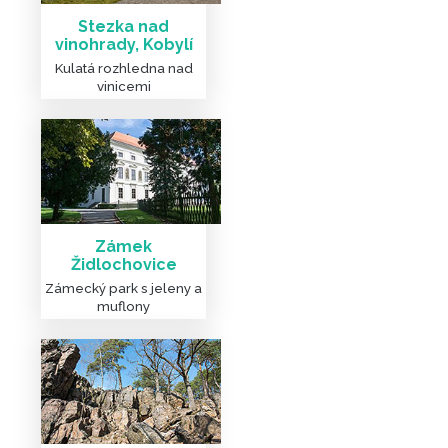
Stezka nad
vinohrady, Kobylí
Kulatá rozhledna nad
vinicemi
Zámek
Židlochovice
Zámecký park s jeleny a
muflony