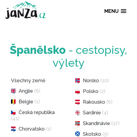
MENU
Španělsko
- cestopi
výlety
Všechny země
Norsko
(10)
Anglie
(8)
Polsko
(2)
Belgie
(1)
Rakousko
(6)
Česká republika
Sardinie
(4)
(41)
Skandinávie
(17)
Chorvatsko
(1)
Skotsko
(5)