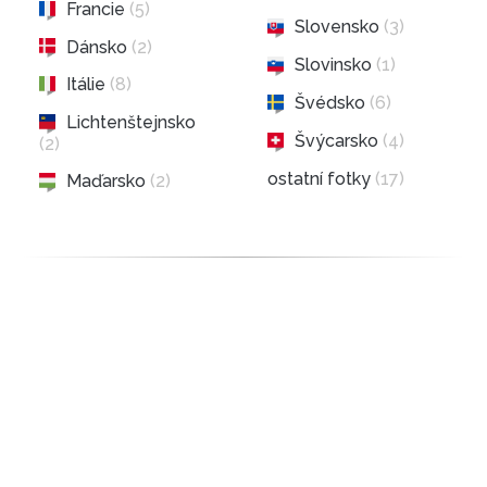
Francie
(5)
Slovensko
(3)
Dánsko
(2)
Slovinsko
(1)
Itálie
(8)
Švédsko
(6)
Lichtenštejnsko
Švýcarsko
(4)
(2)
ostatní fotky
(17)
Maďarsko
(2)