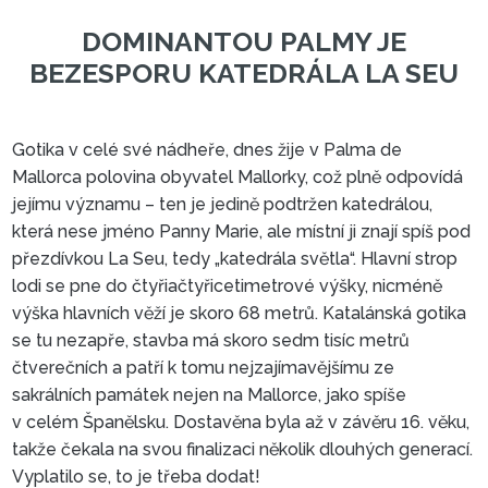
Gotika v celé své nádheře, dnes žije v Palma de
Mallorca polovina obyvatel Mallorky, což plně odpovídá
jejímu významu – ten je jedině podtržen katedrálou,
DOMINANTOU PALMY JE
která nese jméno Panny Marie, ale místní ji znají spíš pod
BEZESPORU KATEDRÁLA LA 
přezdívkou La Seu, tedy „katedrála světla“. Hlavní strop
lodi se pne do čtyřiačtyřicetimetrové výšky, nicméně
výška hlavních věží je skoro 68 metrů. Katalánská gotika
se tu nezapře, stavba má skoro sedm tisíc metrů
čtverečních a patří k tomu nejzajímavějšímu ze
sakrálních památek nejen na Mallorce, jako spíše
v celém Španělsku. Dostavěna byla až v závěru 16. věku,
takže čekala na svou finalizaci několik dlouhých generací.
Vyplatilo se, to je třeba dodat!