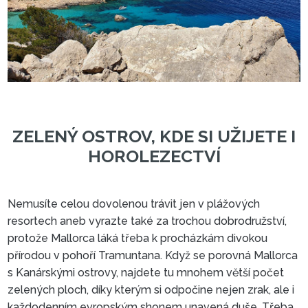
Nemusíte celou dovolenou trávit jen v plážových
resortech aneb vyrazte také za trochou dobrodružství,
protože Mallorca láká třeba k procházkám divokou
přírodou v pohoří Tramuntana. Když se porovná Mallorca
s Kanárskými ostrovy, najdete tu mnohem větší počet
zelených ploch, díky kterým si odpočine nejen zrak, ale i
každodenním evropským shonem unavená duše. Třeba