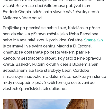
v klášteře v malé obci Valldemosa pobýval i sám
Frederik Chopin, takže ani o slavné návštěvníky nemá
Mallorca vůbec nouzi.
Projížďka po pevnině se nabízí také, Katalánsko přece
není daleko – a přístavní města, jako třeba Barcelona
nebo Málaga také zvou k prohlídce. Ostatně,
Španělsko
ZELENÝ OSTROV, KDE SI UŽIJE
je zajímavé i ve svém centru, Madrid a El Escorial,
HOROLEZECTVÍ
k němuž se dostanete po cestě vlakem, patří ke
klenotům šestnáctého století, kdy tato země opravdu
kvetla. Baskický kulturní okruh v čele s Bilbaem a San
Sebastianem, ale také starobylý León, Córdoba
s maurským nádechem a další města, nad kterými slunce
nikdy nezapadne, právě kvůli tomu je cestování po
vlastech španělských tak oblíbené…