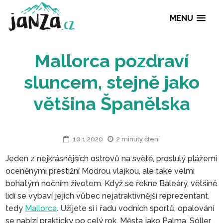
MENU
Mallorca pozdraví
sluncem, stejně ja
většina Španělsk
10.1.2020
2 minuty čtení
Jeden z nejkrásnějších ostrovů na světě, proslulý plážemi
oceněnými prestižní Modrou vlajkou, ale také velmi
bohatým nočním životem. Když se řekne Baleáry, většině
lidí se vybaví jejich vůbec nejatraktivnější reprezentant,
tedy
Mallorca
. Užijete si i řadu vodních sportů, opalování
se nabízí prakticky po celý rok. Města jako Palma, Sóller