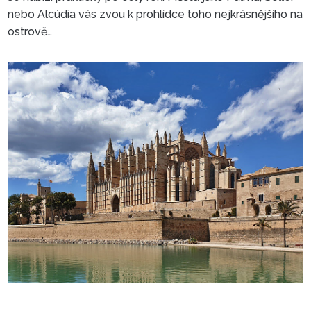
nebo Alcúdia vás zvou k prohlídce toho nejkrásnějšího na
ostrově…