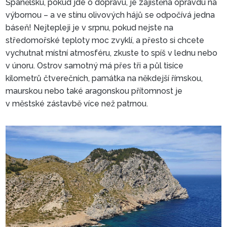
Španělsku, pokud jde o dopravu, je zajištěna opravdu na
výbornou – a ve stínu olivových hájů se odpočívá jedna
báseň! Nejtepleji je v srpnu, pokud nejste na
středomořské teploty moc zvyklí, a přesto si chcete
vychutnat místní atmosféru, zkuste to spíš v lednu nebo
v únoru. Ostrov samotný má přes tři a půl tisíce
kilometrů čtverečních, památka na někdejší římskou,
maurskou nebo také aragonskou přítomnost je
v městské zástavbě více než patrnou.