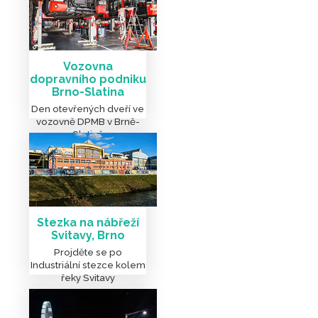
Vozovna
dopravního podniku
Brno-Slatina
PODOBNÉ ČLÁNKY A VÝLET
Den otevřených dveří ve
vozovně DPMB v Brně-
V BRNĚ A OKOLÍ
Slatině
Stezka na nábřeží
Svitavy, Brno
Projděte se po
Industriální stezce kolem
řeky Svitavy