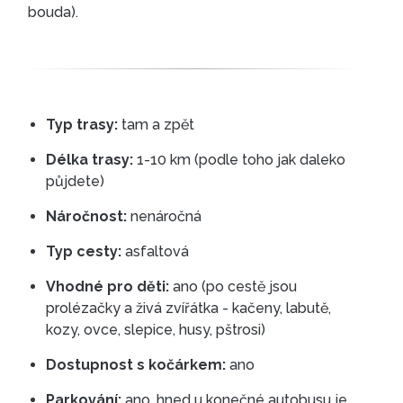
bouda).
Typ trasy:
tam a zpět
Délka trasy:
1-10 km (podle toho jak daleko
půjdete)
Náročnost:
nenáročná
Typ cesty:
asfaltová
Vhodné pro děti:
ano (po cestě jsou
prolézačky a živá zvířátka - kačeny, labutě,
kozy, ovce, slepice, husy, pštrosi)
Dostupnost s kočárkem:
ano
Parkování:
ano, hned u konečné autobusu je