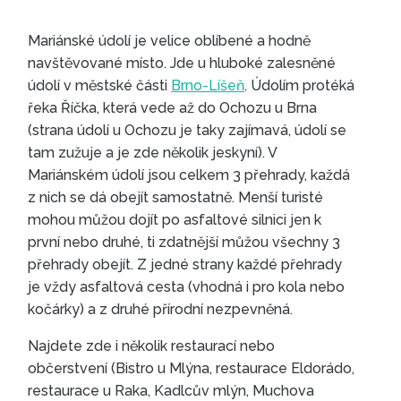
Mariánské údolí je velice oblíbené a hodně
navštěvované místo. Jde u hluboké zalesněné
údolí v městské části
Brno-Líšeň
. Údolím protéká
řeka Říčka, která vede až do Ochozu u Brna
(strana údolí u Ochozu je taky zajímavá, údolí se
tam zužuje a je zde několik jeskyní). V
Mariánském údolí jsou celkem 3 přehrady, každá
z nich se dá obejít samostatně. Menší turisté
mohou můžou dojít po asfaltové silnici jen k
první nebo druhé, ti zdatnější můžou všechny 3
přehrady obejít. Z jedné strany každé přehrady
je vždy asfaltová cesta (vhodná i pro kola nebo
kočárky) a z druhé přírodní nezpevněná.
Najdete zde i několik restaurací nebo
občerstvení (Bistro u Mlýna, restaurace Eldorádo,
restaurace u Raka, Kadlcův mlýn, Muchova