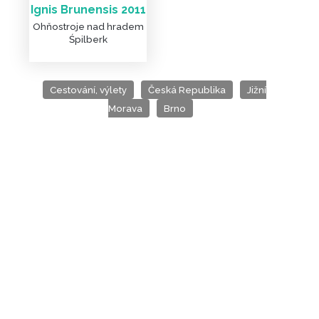
Ignis Brunensis 2011
Ohňostroje nad hradem
Śpilberk
Cestování, výlety
Česká Republika
Jižní
Morava
Brno