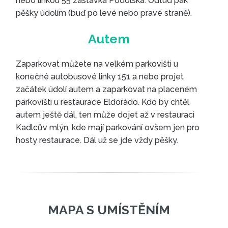
nebo linkou 55 zastávka Podolská. Odtud pak
pěšky údolím (buď po levé nebo pravé straně).
Zaparkovat můžete na velkém parkovišti u
konečné autobusové linky 151 a nebo projet
začátek údolí autem a zaparkovat na placeném
JAK SE DO ÚDOLÍ DOSTAT
parkovišti u restaurace Eldorádo. Kdo by chtěl
autem ještě dál, ten může dojet až v restauraci
Kadlcův mlýn, kde mají parkování ovšem jen pro
hosty restaurace. Dál už se jde vždy pěšky.
Autobusem