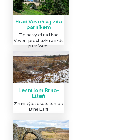
Hrad Veveří a jízda
parníkem
Tip na výlet na Hrad
Veveří, procházku a jízdu
parníkem.
Lesní lom Brno-
Líšeň
Zimní výlet okolo lomu v
Brně Líšni