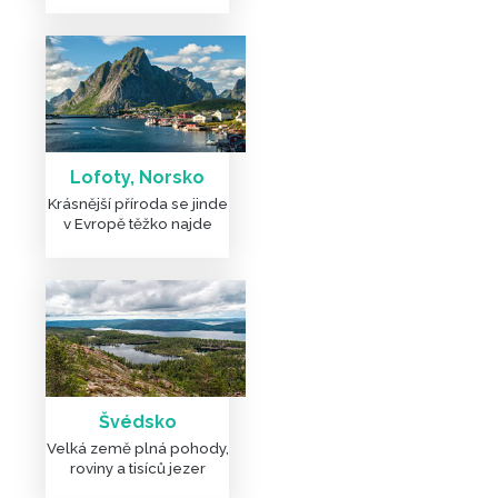
DALŠÍ ČLÁNKY A FOTKY
Lofoty, Norsko
Krásnější příroda se jinde
v Evropě těžko najde
Švédsko
Velká země plná pohody,
roviny a tisíců jezer