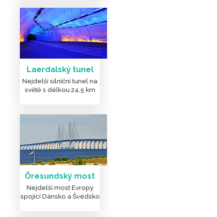
Laerdalský tunel
Nejdelší silniční tunel na
světě s délkou 24,5 km
Öresundský most
Nejdelší most Evropy
spojící Dánsko a Švédsko