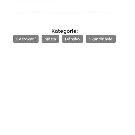
Kategorie:
Cestování
Města
Dánsko
Skandinávie