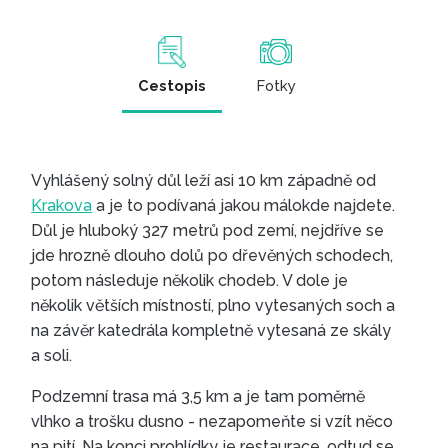
Cestopis
Fotky
Vyhlášený solný důl leží asi 10 km západně od
Krakova
a je to podívaná jakou málokde najdete.
Důl je hluboký 327 metrů pod zemí, nejdříve se
jde hrozně dlouho dolů po dřevěných schodech,
potom následuje několik chodeb. V dole je
několik větších místností, plno vytesaných soch a
na závěr katedrála kompletně vytesaná ze skály
a soli.
Podzemní trasa má 3,5 km a je tam poměrně
vlhko a trošku dusno - nezapomeňte si vzít něco
na pití. Na konci prohlídky je restaurace, odtud se