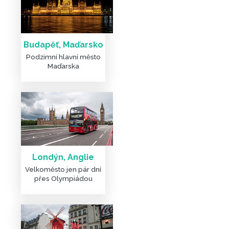
Budapěť, Maďarsko
Podzimní hlavní město
Maďarska
DALŠÍ ČLÁNKY A FOTKY
Londýn, Anglie
Velkoměsto jen pár dní
přes Olympiádou