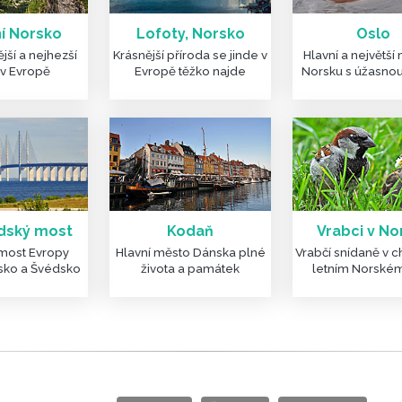
í Norsko
Lofoty, Norsko
Oslo
jší a nejhezší
Krásnější příroda se jinde v
Hlavní a největší
v Evropě
Evropě těžko najde
Norsku s úžasnou
dský most
Kodaň
Vrabci v No
 most Evropy
Hlavní město Dánska plné
Vrabčí snídaně v 
nsko a Švédsko
života a památek
letním Norské