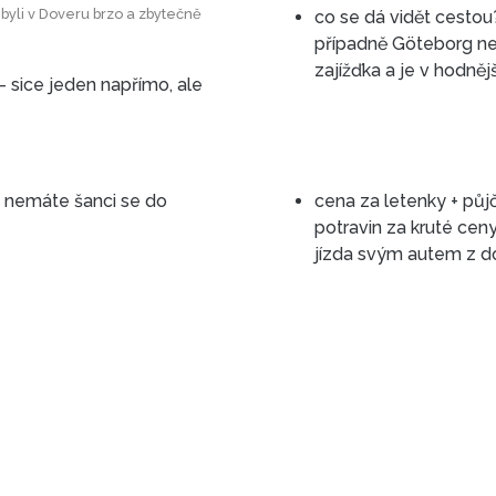
co se dá vidět cesto
případně Göteborg
- sice jeden napřímo, ale
, nemáte šanci se do
cena za letenky + půj
potravin za kruté ceny možná ve výsledku vyjde dráž než
jízda svým autem z 