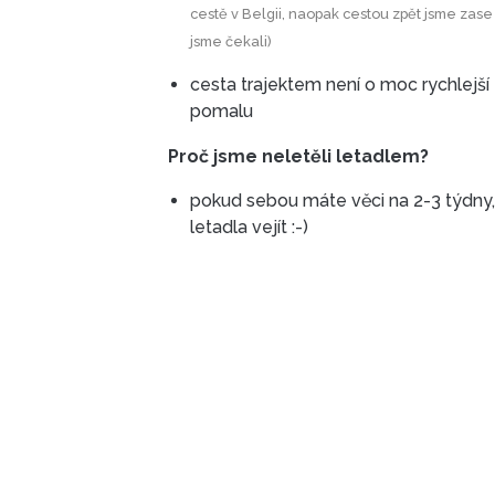
cestě v Belgii, naopak cestou zpět jsme zase byli v Doveru brzo a zbytečně
jsme čekali)
cesta trajektem není o moc rychlejší 
pomalu
Proč jsme neletěli letadlem?
pokud sebou máte věci na 2-3 týdny
letadla vejít :-)