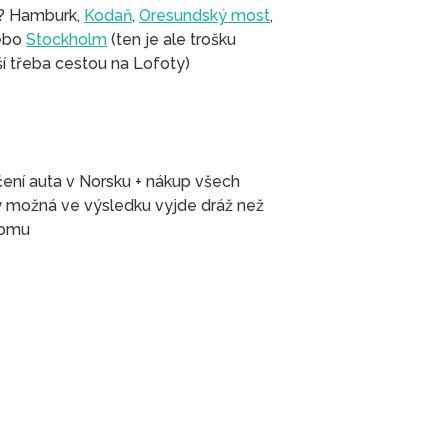
u? Hamburk,
Kodaň
,
Oresundský most
,
 nebo
Stockholm
(ten je ale trošku
zajížďka a je v hodnější třeba cestou na Lofoty)
čení auta v Norsku + nákup všech
domu