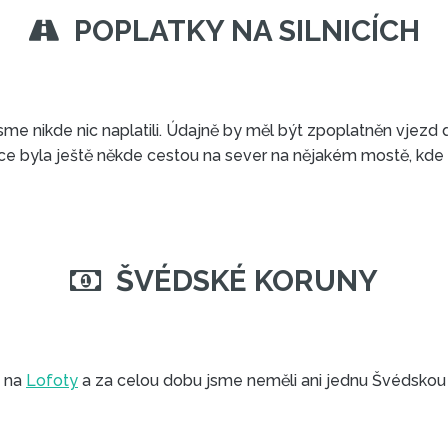
POPLATKY NA SILNICÍCH
sme nikde nic naplatili. Údajně by měl být zpoplatněn vjezd 
uace byla ještě někde cestou na sever na nějakém mostě, kde op
ŠVÉDSKÉ KORUNY
u na
Lofoty
a za celou dobu jsme neměli ani jednu Švédskou k