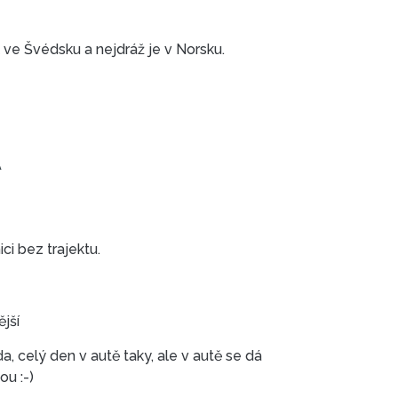
k ve Švédsku a nejdráž je v Norsku.
A
ici bez trajektu.
ější
da, celý den v autě taky, ale v autě se dá
ou :-)