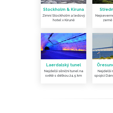
Stockholm & Kiruna
Středn
Zimní Stockholm a ledový
Nejseverně
hotel v Kiruně
země 
Laerdalský tunel
Öresun
Nejdelší silniční tunel na
Nejdelší
světě s délkou 24,5 km
spojící Dá