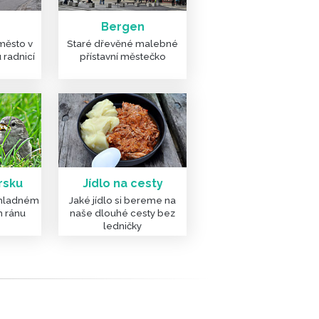
Bergen
 město v
Staré dřevěné malebné
 radnicí
přístavní městečko
rsku
Jídlo na cesty
chladném
Jaké jídlo si bereme na
m ránu
naše dlouhé cesty bez
ledničky