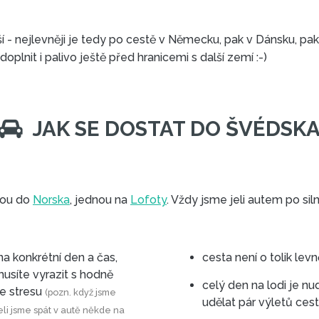
ší - nejlevněji je tedy po cestě v Německu, pak v Dánsku, pa
oplnit i palivo ještě před hranicemi s další zemí :-)
JAK SE DOSTAT DO ŠVÉDSK
stou do
Norska
, jednou na
Lofoty
. Vždy jsme jeli autem po siln
a konkrétní den a čas,
cesta není o tolik levn
celý den na lodi je nu
k jedete ve stresu
(pozn. když jsme
udělat pár výletů cest