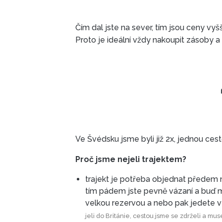
Čím dal jste na sever, tím jsou ceny vyš
Proto je ideální vždy nakoupit zásoby a d
Ve Švédsku jsme byli již 2x, jednou ce
Proč jsme nejeli trajektem?
trajekt je potřeba objednat předem n
tím pádem jste pevně vázaní a buď musíte vyrazit s hodně
velkou rezervou a nebo pa
jeli do Británie, cestou jsme se zdrželi a museli jsme spát v autě někde na