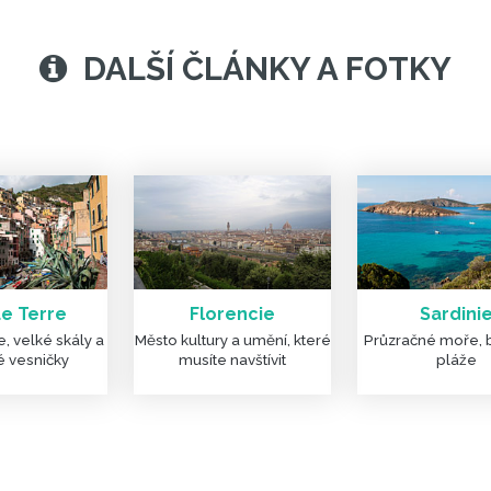
DALŠÍ ČLÁNKY A FOTKY
e Terre
Florencie
Sardini
, velké skály a
Město kultury a umění, které
Průzračné moře, 
é vesničky
musíte navštívit
pláže