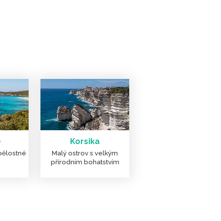
e
Korsika
bělostné
Malý ostrov s velkým
přírodním bohatstvím