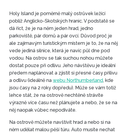
Holy Island je poměrně malý ostrůvek ležící
poblíž Anglicko-Skotských hranic. V podstatě se
dá říct, že je na něm jeden hrad, jedno
parkoviště, pár domů a pár ovcí. Důvod proč je
ale zajímavým turistickým místem je to, že na něj
vede jediná silnice, která je navíc půl dne pod
vodou. Na ostrov se tak suchou nohou můžete
dostat pouze při odlivu. Jeho návštěvu je ideální
předem naplánovat a zjistit si přesné časy přílivu
a odlivu (ideálně na
webu Northumberland
, kde
jsou časy na 2 roky dopředu). Může se vám totiž
lehce stát, že na ostrově nechtěně strávíte
výrazně více času než plánujete a nebo, že se na
něj naopak vůbec nepodíváte.
Na ostrově můžete navštívit hrad a nebo si na
něm udělat malou pěší túru. Auto musíte nechat