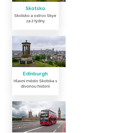
Skotsko
Skotsko a ostrov Skye
za 2 týdny
DALŠÍ ČLÁNKY A FOTKY
Edinburgh
Hlavní město Skotska s
divonou historii