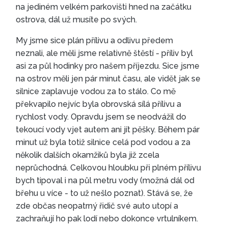
na jediném velkém parkovišti hned na začátku
ostrova, dál už musíte po svých.
My jsme sice plán přílivu a odlivu předem
neznali, ale měli jsme relativně štěstí - příliv byl
asi za půl hodinky pro našem příjezdu. Sice jsme
na ostrov měli jen pár minut času, ale vidět jak se
silnice zaplavuje vodou za to stálo. Co mě
překvapilo nejvíc byla obrovská sílá přílivu a
rychlost vody. Opravdu jsem se neodvážil do
tekoucí vody vjet autem ani jít pěšky. Během pár
minut už byla totiž silnice celá pod vodou a za
několik dalších okamžiků byla již zcela
neprůchodná. Celkovou hloubku při plném přílivu
bych tipoval i na půl metru vody (možná dál od
břehu u více - to už nešlo poznat). Stává se, že
zde občas neopatrný řidič své auto utopí a
zachraňují ho pak lodí nebo dokonce vrtulníkem.