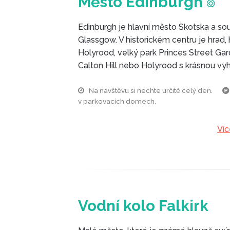
Město
Edinburgh
Edinburgh je hlavní město Skotska a s
Glassgow. V historickém centru je hrad, 
Holyrood, velký park Princes Street G
Calton Hill nebo Holyrood s krásnou vy
Na návštěvu si nechte určitě celý den.
v parkovacích domech.
Víc
Vodní kolo Falkirk