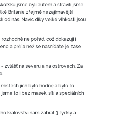
Skotsku jsme byli autem a strávili jsme
Velké Británie zřejmě nezajímavější
lí od nás. Navíc díky velké vlhkosti jsou
e rozhodně ne pořád, což dokazují i
ženo a prší a než se nasnídáte je zase
 - zvlášť na severu a na ostrovech. Za
e.
místech jich bylo hodně a bylo to
jsme to i bez masek, sítí a speciálních
ého království nám zabral 3 týdny a