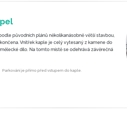
apel
podle původních plánů několikanásobně větší stavbou,
dokončena. Vnitřek kaple je celý vytesaný z kamene do
 umělecké dílo. Na tomto místě se odehrává závěrečná
Parkování je přímo před vstupem do kaple.