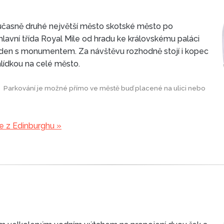
oučasně druhé největší město skotské město po
hlavní třída Royal Mile od hradu ke královskému paláci
arden s monumentem. Za návštěvu rozhodně stojí i kopec
hlídkou na celé město.
Parkování je možné přímo ve městě buď placené na ulici nebo
e z Edinburghu »