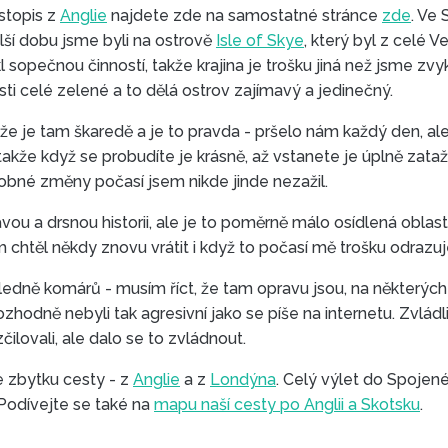
estopis z
Anglie
najdete zde na samostatné stránce
zde
. Ve 
lší dobu jsme byli na ostrově
Isle of Skye
, který byl z celé 
 sopečnou činností, takže krajina je trošku jiná než jsme zvyk
sti celé zelené a to dělá ostrov zajímavý a jedinečný.
a že je tam škaredě a je to pravda - pršelo nám každý den, al
takže když se probudíte je krásně, až vstanete je úplně zata
obné změny počasí jsem nikde jinde nezažil.
ou a drsnou historii, ale je to poměrně málo osídlená oblast
am chtěl někdy znovu vrátit i když to počasí mě trošku odrazuj
edně komárů - musím říct, že tam opravu jsou, na některých 
odně nebyli tak agresivní jako se píše na internetu. Zvládli 
ilovali, ale dalo se to zvládnout.
e zbytku cesty - z
Anglie
a z
Londýna
. Celý výlet do Spojen
. Podívejte se také na
mapu naší cesty po Anglii a Skotsku
.