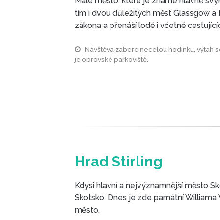
Malé město, které je známé hlavně sv
tím i dvou důležitých měst Glassgow a 
zákona a přenáší lodě i včetně cestujíc
Návštěva zabere necelou hodinku, výtah se 
je obrovské parkoviště.
Hrad Stirling
Kdysi hlavní a nejvýznamnější město Skot
Skotsko. Dnes je zde památní Williama W
město.