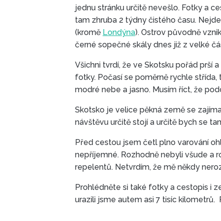
jednu stránku určitě nevešlo. Fotky a c
tam zhruba 2 týdny čistého času. Nejde
(kromě
Londýna
). Ostrov původně vznikl
černé sopečné skály dnes již z velké čá
Všichni tvrdí, že ve Skotsku pořád prší 
fotky. Počasí se poměrně rychle střída, 
modré nebe a jasno. Musím říct, že pod
Skotsko je velice pěkná země se zajímav
návštěvu určitě stojí a určitě bych se t
Před cestou jsem četl plno varování ohl
nepříjemné. Rozhodně nebyli všude a rozh
repelentů. Netvrdím, že mě někdy nerozč
Prohlédněte si také fotky a cestopis i z
urazili jsme autem asi 7 tisíc kilometrů