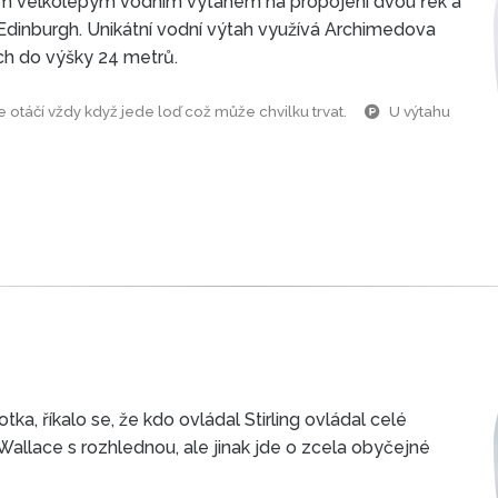
ým velkolepým vodním výtahem na propojení dvou řek a
Edinburgh. Unikátní vodní výtah využívá Archimedova
ích do výšky 24 metrů.
otáčí vždy když jede loď což může chvilku trvat.
U výtahu
ka, říkalo se, že kdo ovládal Stirling ovládal celé
allace s rozhlednou, ale jinak jde o zcela obyčejné