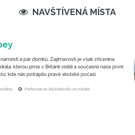
NAVŠTÍVENÁ MÍSTA
bey
áměstí a pár domků. Zajímavostí je však zřícenina
rála, kterou jsme v Británii viděli a současně naše první
to, kde nás potrápilo pravé skotské počasí.
 hodinu.
Parkovat se dá kdekoliv ve městě.