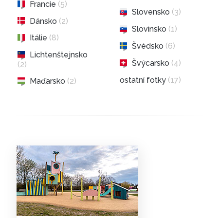
Francie
(5)
Slovensko
(3)
Dánsko
(2)
Slovinsko
(1)
Itálie
(8)
Švédsko
(6)
Lichtenštejnsko
Švýcarsko
(4)
(2)
ostatní fotky
(17)
Maďarsko
(2)