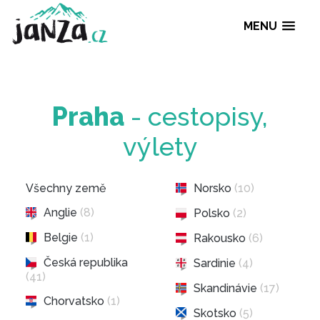
MENU
Praha
- cestopisy,
výlety
Všechny země
Norsko
(10)
Anglie
(8)
Polsko
(2)
Belgie
(1)
Rakousko
(6)
Česká republika
Sardinie
(4)
(41)
Skandinávie
(17)
Chorvatsko
(1)
Skotsko
(5)