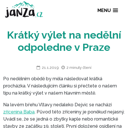
MENU
Krátký výlet na nedě
odpoledne v Praz
21.1.2019
2 minuty čtení
Po nedělním obědě by měla následovat krátká
procházka. V následujícím článku si přečtete o našem
tipu na krátký výlet v našem hlavním městě.
Na levém břehu Vltavy nedaleko Dejvic se nachází
zřícenina Baba
. Původ této zříceniny je poněkud nejasný.
Uvádí se, že se jedná o zbytky kaple nebo romantické
stavby ze začátku 19. století. První doložené osídlení na