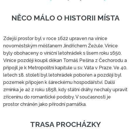
Zdejší prostor byl v roce 1622 upraven na vinice
novoměstským měšťanem Jindřichem Žežule. Vinice
byly obohaceny o viniční letohrádek s lisem roku 1650.
Vinice později koupil děkan Tomáš Pešina z Čechorodu a
NĚCO MÁLO O HISTORII MÍS
připojil je k Metropolitní kapitule u sv. Váta v Praze. Ve 40.
letech 18. století byl letohrádek pobořen a později byl
pozemek připojen k šáreckému hospodářství. Další
zmínka je až z roku 1858, kdy státní dráhy nechaly upravit
zříceninu do romantické podoby. V současnosti je
prostor chráněn jako přírodní památka.