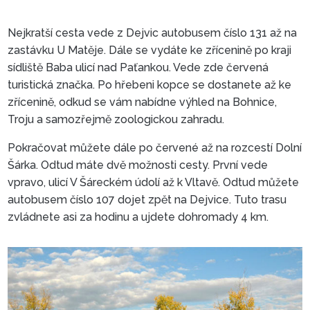
Nejkratší cesta vede z Dejvic autobusem číslo 131 až na
zastávku U Matěje. Dále se vydáte ke zřícenině po kraji
sídliště Baba ulicí nad Paťankou. Vede zde červená
turistická značka. Po hřebeni kopce se dostanete až ke
zřícenině, odkud se vám nabídne výhled na Bohnice,
Troju a samozřejmě zoologickou zahradu.
TRASA PROCHÁZKY
Pokračovat můžete dále po červené až na rozcestí Dolní
Šárka. Odtud máte dvě možnosti cesty. První vede
vpravo, ulicí V Šáreckém údolí až k Vltavě. Odtud můžete
autobusem číslo 107 dojet zpět na Dejvice. Tuto trasu
zvládnete asi za hodinu a ujdete dohromady 4 km.