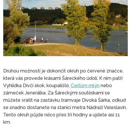
Druhou možností je dokončit okruh po červené značce,
která vás provede krásami Šáreckého údolí. K nim patří
Vyhlídka Dívčí skok, koupaliště,
Čertům mlýn
nebo
zámeček Jenerálka. Za Šáreckými soutěskami se
můžete vrátit na zastávku tramvaje Divoká Šárka, odkud
se snadno dostanete na stanici metra Nádraží Veleslavín.
Tento okruh půjde něco přes tři hodiny a ujdete asi 11
km.