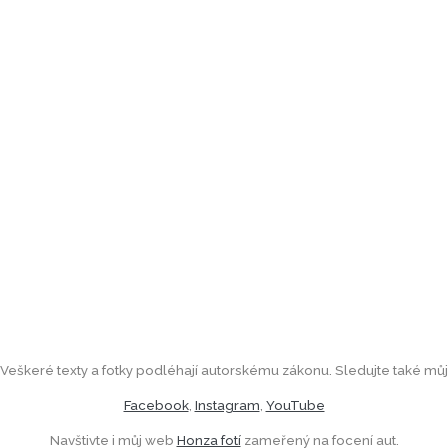
Veškeré texty a fotky podléhají autorskému zákonu. Sledujte také můj
Facebook
,
Instagram
,
YouTube
Navštivte i můj web
Honza fotí
zameřený na focení aut.