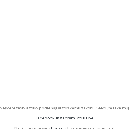
Veškeré texty a fotky podléhají autorskému zákonu. Sledujte také můj
Facebook
,
Instagram
,
YouTube
Navštivte i můj web
Honza fotí
zameřený na focení aut.