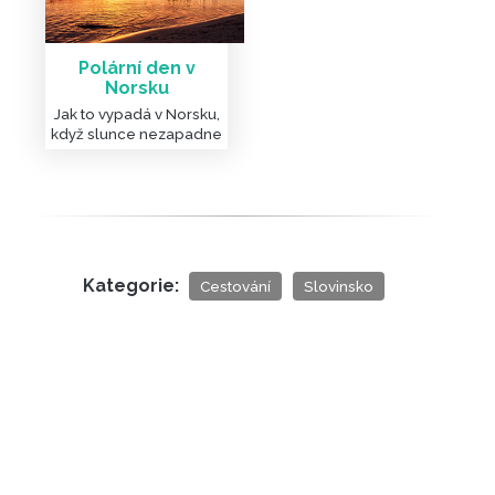
Polární den v
Norsku
Jak to vypadá v Norsku,
když slunce nezapadne
Kategorie:
Cestování
Slovinsko