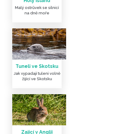
Holy Island
Malý ostrůvek se silnicí
na dně moře
Tuneli ve Skotsku
Jak vypadají tuleni volně
žijící ve Skotsku
Zající v Anglii