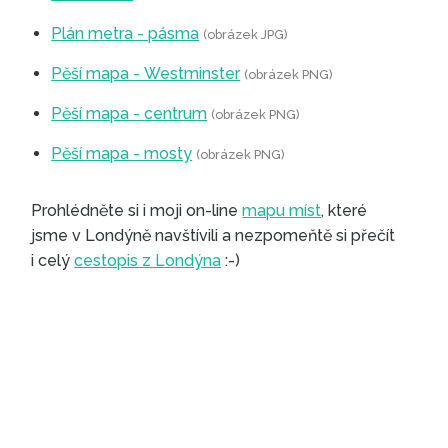
Plán metra - pásma
(obrázek JPG)
Pěší mapa - Westminster
(obrázek PNG)
Pěší mapa - centrum
(obrázek PNG)
Pěší mapa - mosty
(obrázek PNG)
Prohlédněte si i moji on-line
mapu míst
, které
jsme v Londýně navštívili a nezpomeňtě si přečít
i celý
cestopis z Londýna
:-)