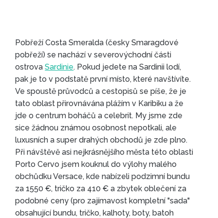
Pobřeží Costa Smeralda (česky Smaragdové
pobřeží) se nachází v severovýchodní části
ostrova
Sardinie
. Pokud jedete na Sardinii lodí,
pak je to v podstatě první místo, které navštívíte.
Ve spoustě průvodců a cestopisů se píše, že je
tato oblast přirovnávána plážím v Karibiku a že
jde o centrum boháčů a celebrit. My jsme zde
sice žádnou známou osobnost nepotkali, ale
luxusních a super drahých obchodů je zde plno.
Při návštěvě asi nejkrásnějšího města této oblasti
Porto Cervo jsem kouknul do výlohy malého
obchůdku Versace, kde nabízeli podzimní bundu
za 1550 €, tričko za 410 € a zbytek oblečení za
podobné ceny (pro zajímavost kompletní "sada"
obsahující bundu, tričko, kalhoty, boty, batoh