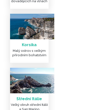
dovádějících na vlnách
Korsika
Malý ostrov s velkým
přírodním bohatstvím
Střední Itálie
DALŠÍ ČLÁNKY A FOTKY
Velký okruh střední Itálii
a San Marino