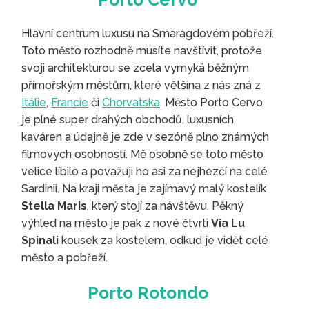
Hlavní centrum luxusu na Smaragdovém pobřeží.
Toto město rozhodně musíte navštívit, protože
svoji architekturou se zcela vymyká běžným
přímořským městům, které většina z nás zná z
Itálie
,
Francie
či
Chorvatska
. Město Porto Cervo
je plné super drahých obchodů, luxusních
kaváren a údajně je zde v sezóně plno známých
filmových osobností. Mě osobně se toto město
velice líbilo a považuji ho asi za nejhezčí na celé
Sardinii. Na kraji města je zajímavý malý kostelík
Stella Maris
, který stojí za návštěvu. Pěkný
výhled na město je pak z nové čtvrti
Via Lu
Spinali
kousek za kostelem, odkud je vidět celé
město a pobřeží.