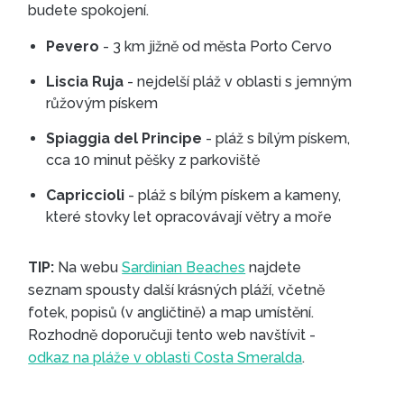
budete spokojení.
Pevero
- 3 km jižně od města Porto Cervo
Liscia Ruja
- nejdelší pláž v oblasti s jemným
růžovým pískem
Spiaggia del Principe
- pláž s bílým pískem,
cca 10 minut pěšky z parkoviště
Capriccioli
- pláž s bílým pískem a kameny,
které stovky let opracovávají větry a moře
TIP:
Na webu
Sardinian Beaches
najdete
seznam spousty další krásných pláží, včetně
fotek, popisů (v angličtině) a map umístění.
Rozhodně doporučuji tento web navštívit -
odkaz na pláže v oblasti Costa Smeralda
.