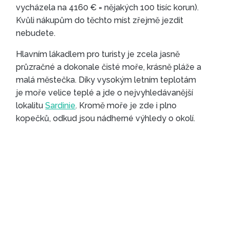
vycházela na 4160 € = nějakých 100 tisíc korun).
Kvůli nákupům do těchto míst zřejmě jezdit
nebudete.
Hlavním lákadlem pro turisty je zcela jasně
průzračné a dokonale čisté moře, krásně pláže a
malá městečka. Díky vysokým letním teplotám
je moře velice teplé a jde o nejvyhledávanější
lokalitu
Sardinie
. Kromě moře je zde i plno
kopečků, odkud jsou nádherné výhledy o okolí.