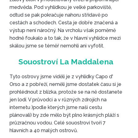
medvěda. Pod vyhlídkou je velké parkoviště,
odtud se pak pokračuje nahoru střídavě po
cestách a schodech. Cesta je dobře značená a
výstup není náročný. Na vrcholu však poměrně
hodně foukalo a to tak, že v hlavní vyhlídce mezi
skálou jsme se téměř nemohli ani vyfotit.
Tyto ostrovy jsme viděli je z vyhlídky Capo d'
Poloostrov Capo d'Orso
Orso a z pobřeží, neměli jsme dostatek času si je
prohlédnout z blízka, protože se na ně dostanete
jen lodí. V průvodci a v různých zdrojích na
internetu )podle kterých jsme naši cestu
plánovali) by zde mělo být plno krásných pláží s
průzračnou vodou. Celé souostroví tvoří 7
hlavních a 40 malých ostrovů.