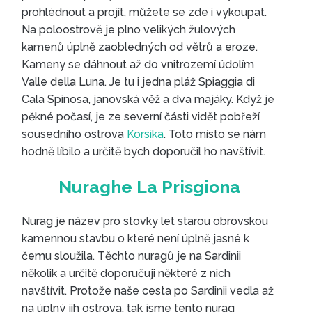
prohlédnout a projít, můžete se zde i vykoupat.
Na poloostrově je plno velikých žulových
kamenů úplně zaobledných od větrů a eroze.
Kameny se dáhnout až do vnitrozemí údolím
Valle della Luna. Je tu i jedna pláž Spiaggia di
Cala Spinosa, janovská věž a dva majáky. Když je
pěkné počasí, je ze severní části vidět pobřeží
sousedního ostrova
Korsika
. Toto místo se nám
hodně líbilo a určitě bych doporučil ho navštívit.
Nurag je název pro stovky let starou obrovskou
kamennou stavbu o které není úplně jasné k
Capo Testa
čemu sloužila. Těchto nuragů je na Sardinii
několik a určitě doporučuji některé z nich
navštívit. Protože naše cesta po Sardinii vedla až
na úplný jih ostrova, tak jsme tento nurag