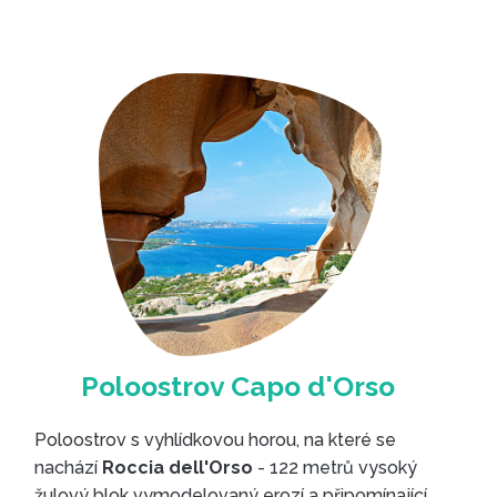
KAM SE PODÍVAT
Poloostrov s vyhlídkovou horou, na které se
nachází
Roccia dell'Orso
- 122 metrů vysoký
žulový blok vymodelovaný erozí a připomínající