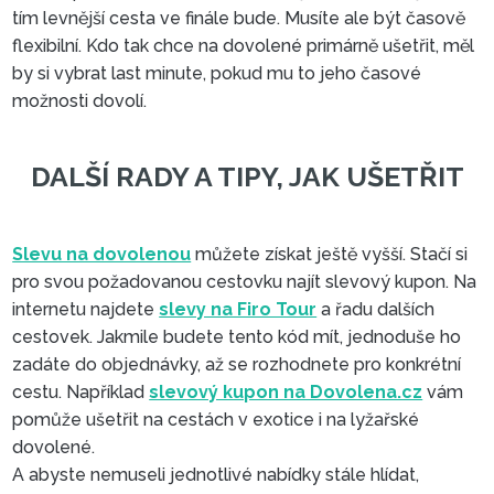
tím levnější cesta ve finále bude. Musíte ale být časově
flexibilní. Kdo tak chce na dovolené primárně ušetřit, měl
by si vybrat last minute, pokud mu to jeho časové
možnosti dovolí.
Slevu na dovolenou
můžete získat ještě vyšší. Stačí si
pro svou požadovanou cestovku najít slevový kupon. Na
internetu najdete
slevy na Firo Tour
a řadu dalších
cestovek. Jakmile budete tento kód mít, jednoduše ho
zadáte do objednávky, až se rozhodnete pro konkrétní
cestu. Například
slevový kupon na Dovolena.cz
vám
pomůže ušetřit na cestách v exotice i na lyžařské
dovolené.
DALŠÍ RADY A TIPY, JAK UŠE
A abyste nemuseli jednotlivé nabídky stále hlídat,