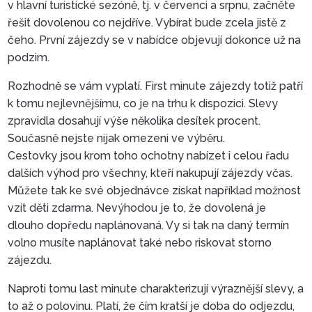
v hlavní turistické sezóně, tj. v červenci a srpnu, začněte
POSLEDNÍ CHVÍLI
řešit dovolenou co nejdříve. Vybírat bude zcela jistě z
čeho. První zájezdy se v nabídce objevují dokonce už na
podzim.
Rozhodně se vám vyplatí. First minute zájezdy totiž patří
k tomu nejlevnějšímu, co je na trhu k dispozici. Slevy
zpravidla dosahují výše několika desítek procent.
Současně nejste nijak omezeni ve výběru.
Cestovky jsou krom toho ochotny nabízet i celou řadu
dalších výhod pro všechny, kteří nakupují zájezdy včas.
Můžete tak ke své objednávce získat například možnost
vzít děti zdarma. Nevýhodou je to, že dovolená je
dlouho dopředu naplánovaná. Vy si tak na daný termín
volno musíte naplánovat také nebo riskovat storno
zájezdu.
Naproti tomu last minute charakterizují výraznější slevy, a
to až o polovinu. Platí, že čím kratší je doba do odjezdu,