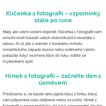
Malý, ale velmi osobní doplněk. Klíčenka s fotografií vám
umožní nosit kousek vašich dobrodružství neustále s
sebou. Ať už jde o snímek z horského vrcholu,
romantického západu slunce nebo rodinného výletu,
Klíčenka s fotografií – vzpom
pokaždé, když vezmete klíče do ruky, vrátíte se
stále po ruce
myšlenkami zpět.
Představte si, že každé ráno pijete kávu z hrnku, který
vám připomíná vaše oblíbené místo na světě. Hrnek s
fotografií je nejen praktický, ale také emocionální. Ideální