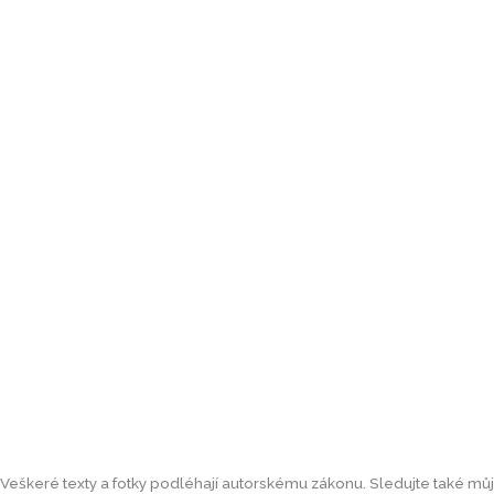
Uchovejte své zážitky jina
Veškeré texty a fotky podléhají autorskému zákonu. Sledujte také můj