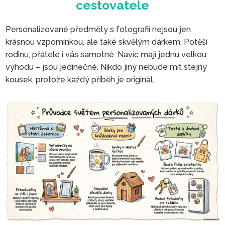
Personalizované předměty s fotografií nejsou jen
krásnou vzpomínkou, ale také skvělým dárkem. Potěší
Magnet s fotografií – malý su
rodinu, přátele i vás samotné. Navíc mají jednu velkou
s velkým příběhem
výhodu – jsou jedinečné. Nikdo jiný nebude mít stejný
kousek, protože každý příběh je originál.
Ideální dárek pro každéh
cestovatele