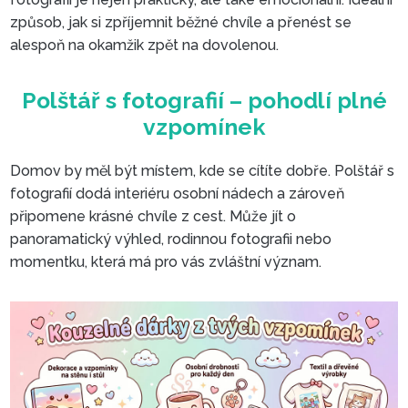
způsob, jak si zpříjemnit běžné chvíle a přenést se
alespoň na okamžik zpět na dovolenou.
Hrnek s fotografií – začněte d
úsměvem
Domov by měl být místem, kde se cítíte dobře. Polštář s
fotografií dodá interiéru osobní nádech a zároveň
připomene krásné chvíle z cest. Může jít o
panoramatický výhled, rodinnou fotografii nebo
momentku, která má pro vás zvláštní význam.
Polštář s fotografií – pohodlí 
vzpomínek