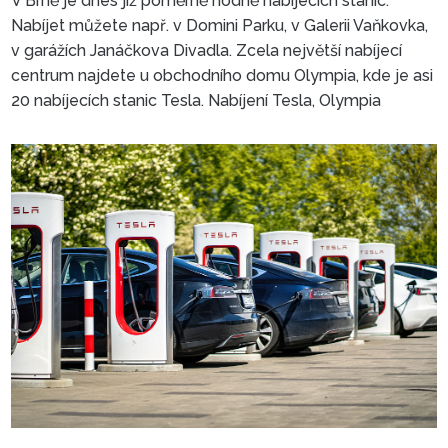
V Brně je dnes již poměrně hodně nabíjecích stanic.
Nabíjet můžete např. v Domini Parku, v Galerii Vaňkovka,
v garážích Janáčkova Divadla. Zcela největší nabíjecí
centrum najdete u obchodního domu Olympia, kde je asi
20 nabíjecích stanic Tesla. Nabíjení Tesla, Olympia
Odstavná parkoviště P+R