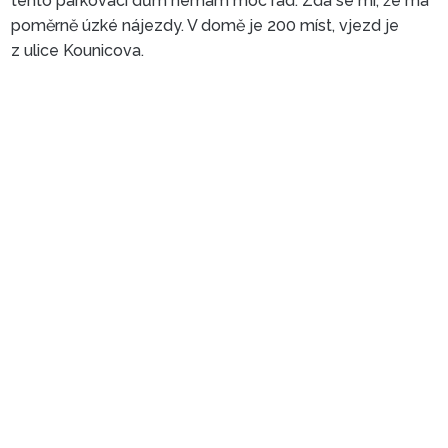
tento parkovací dům nemám moc rád. Zdá se mi, že má
poměrně úzké nájezdy. V domě je 200 míst, vjezd je
z ulice Kounicova.
Parkovací dům Rozmarýn