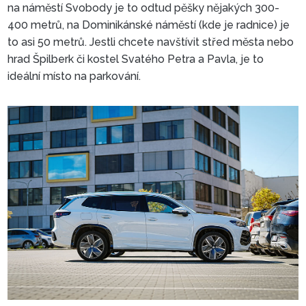
na náměstí Svobody je to odtud pěšky nějakých 300-
400 metrů, na Dominikánské náměstí (kde je radnice) je
to asi 50 metrů. Jestli chcete navštívit střed města nebo
Parkovací dům Domini Par
hrad Špilberk či kostel Svatého Petra a Pavla, je to
ideální místo na parkování.