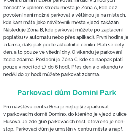
V centru Brna můžete parkovat na ulici v „modrých
zónách“. V úplném středu města je Zóna A, kde bez
povolení není možné parkovat a většinou je na místech,
kde kam máte jako návštěvník města vjezd zakázán.
Parkování na ulici
Následuje Zóna B, kde parkovat můžete po zaplacení
poplatku (v automatu nebo přes aplikaci). První hodina je
zdarma, další pak podle aktuálního ceníku. Platí se celý
den, a to pouze ve všední dny. O víkendu je parkování
zcela zdarma. Poslední je Zóna C, kde se naopak platí
pouze v noci (od 17 do 6 hod). Přes den a o víkendu (v
neděli do 17 hod) můžete parkovat zdarma.
Pro návštěvu centra Brna je nejlepší zaparkovat
v parkovacím domě Domino, do kterého je vjezd z ulice
Husova. Je zde 360 parkovacích míst, otevřeno je non-
stop. Parkovací dům je umístěn v centru města a např.