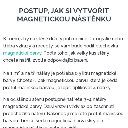
K tomu, aby na stěně držely pohlednice, fotografie nebo
třeba vzkazy a recepty, se vám bude hodit plechovka
magnetické barvy
. Podle toho, jak velký kus stěny
POSTUP, JAK SI VYTVOŘI
chcete natřít, zvolte odpovídající balení.
MAGNETICKOU NÁSTĚNK
2
Na 1 m
a na tři nátěry je potřeba 0,5 litru magnetické
barvy. Chcete-li pak magnetickou barvu, která je šedá,
přetřít malířskou barvou, je lepší aplikovat 4 nátěry.
Na očištěnou stěnu postupně natřete 3–4 nátěry
magnetické barvy. Další vrstvu vždy až po zaschnutí
předchozího nátěru. Nakonec ji můžete přetřít malířskou
barvou. Tím se šedá magnetická barva skryje a
magnetická nástěnka nebude vidět.