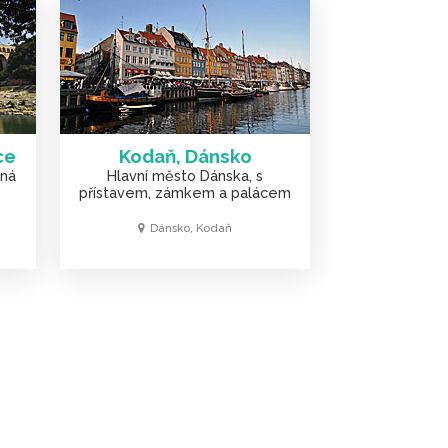
ce
Kodaň, Dánsko
sná
Hlavní město Dánska, s
přístavem, zámkem a palácem
Dánsko, Kodaň