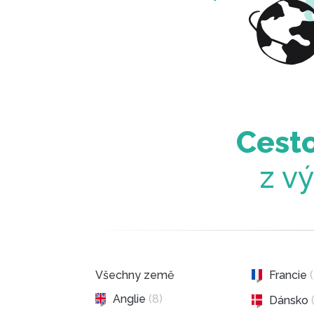
Cesto
z v
Všechny země
Francie
Anglie
(8)
Dánsko