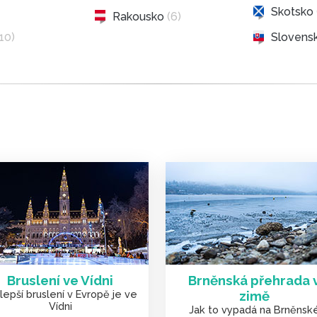
Skotsko
Rakousko
(6)
(10)
Slovens
Bruslení ve Vídni
Brněnská přehrada 
lepší bruslení v Evropě je ve
zimě
Vídni
Jak to vypadá na Brněnsk