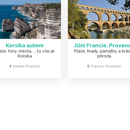
Korsika autem
Jižní Francie, Proven
áže, hory, města, ... to vše je
Pláže, hrady, památky a krá
Korsika
příroda
Korsika (Francie)
Francie, Provence