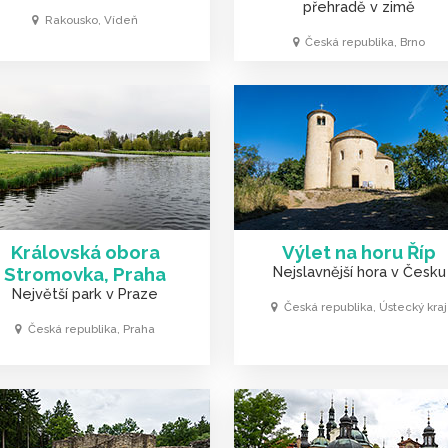
přehradě v zimě
Rakousko, Vídeň
Česká republika, Brno
Královská obora
Výlet na horu Říp
Stromovka, Praha
Nejslavnější hora v Česku
Největší park v Praze
Česká republika, Ústecký kraj
Česká republika, Praha