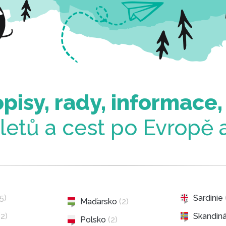
pisy, rady, informace,
ýletů a cest po Evropě 
(5)
Sardinie
Maďarsko
(2)
(2)
Skandin
Polsko
(2)