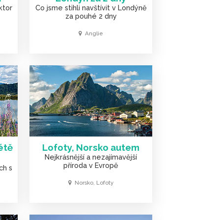
ktor
Co jsme stihli navštívit v Londýně
za pouhé 2 dny
Anglie
étě
Lofoty, Norsko autem
Nejkrásnější a nezajímavější
příroda v Evropě
ch s
Norsko, Lofoty