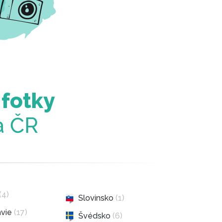
 fotky
a ČR
(4)
Slovinsko
(1)
ávie
(17)
Švédsko
(6)