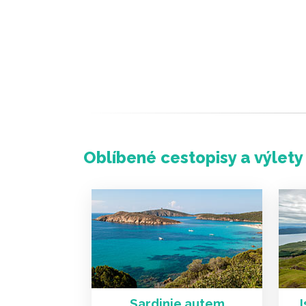
Oblíbené cestopisy a výlety
Sardinie autem
I