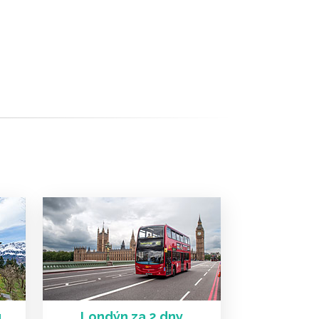
u
Londýn za 2 dny