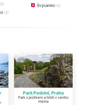
(5)
Švýcarsko
(4)
ko
(3)
v
Park Podviní, Praha
Park s jezírkem a hřišti v centru
města
é