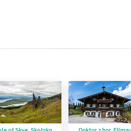
sle of Skye, Skotsko
Doktor z hor, Ellma