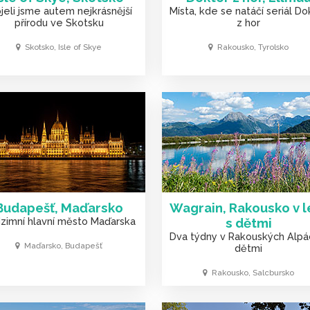
jeli jsme autem nejkrásnější
Místa, kde se natáčí seriál Do
přírodu ve Skotsku
z hor
Skotsko, Isle of Skye
Rakousko, Tyrolsko
Budapešť, Maďarsko
Wagrain, Rakousko v l
zimní hlavní město Maďarska
s dětmi
Dva týdny v Rakouských Alpá
Maďarsko, Budapešť
dětmi
Rakousko, Salcbursko