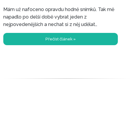
Mám už nafoceno opravdu hodně snímků. Tak mě
napadlo po delší době vybrat jeden z
Nejhezčí místa v Anglii, která jsem
nejpovedenějších a nechat si z něj udělat
navštívil
fotoobraz na plátně. Už jsem si dříve někde nechal
takový obraz udělat. I když to nebylo vysloveně
Přečíst článek »
špatné, tak barvy nebyly tak syté, jako když máte
fotku na fotopapíru.