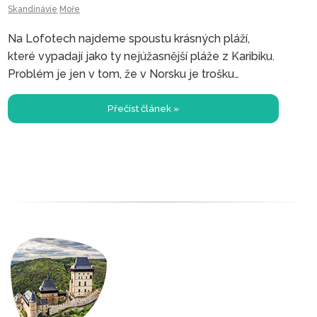
Skandinávie
Moře
jsem navštívil
Na Lofotech najdeme spoustu krásných pláží,
které vypadají jako ty nejúžasnější pláže z Karibiku.
Problém je jen v tom, že v Norsku je trošku
chladněji, takže pláže nejsou na koupání, ale jen na
dívání :-)
Přečíst článek »