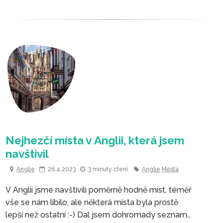
Jak vydělat na fotkách
z dovolených
Anglie
26.4.2023
3 minuty čtení
Anglie
Města
V Anglii jsme navštívili poměrně hodně míst, téměř
vše se nám líbilo, ale některá místa byla prostě
lepší než ostatní :-) Dal jsem dohromady seznam