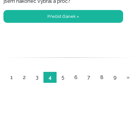
jsem nakonec vybral a proč?
Přečíst článek »
1
2
3
4
5
6
7
8
9
»
Chodské speciality