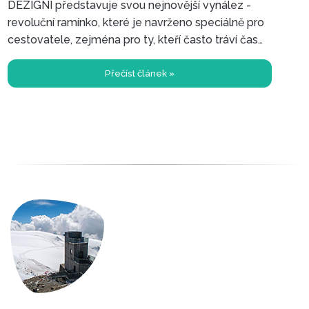
DEZIGNI představuje svou nejnovější vynález -
revoluční ramínko, které je navrženo speciálně pro
cestovatele, zejména pro ty, kteří často tráví čas
na silnicích. Toto úžasné ramínko je nyní k dispozici
prostřednictvím crowdfundingové kampaně.
Přečíst článek »
Inovativní ramínko z Česka:
Perfektní společník pro všechny
cestovatele