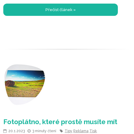
toho, kde se mi líbilo nejvíc.
Přečíst článek »
20.1.2023
3 minuty čtení
Tipy
Reklama
Tisk