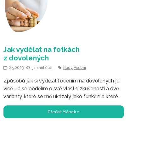
Nejvyšší lehce dostupné hory
v Evropě
2.5.2023
5 minut čtení
Rady
Focení
Způsobů jak si vydělat focením na dovolených je
více. Já se podělím o své vlastní zkušenosti a dvě
varianty, které se mě ukázaly jako funkční a které
mě vydělaly i nějakou tu korunu.
Přečíst článek »