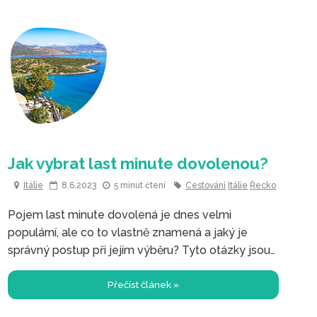
Itálie
8.6.2023
5 minut čtení
Cestování
Itálie
Řecko
Pojem last minute dovolená je dnes velmi
populární, ale co to vlastně znamená a jaký je
správný postup při jejím výběru? Tyto otázky jsou
klíčové pro každého, kdo se rozhodne pro
dobrodružství na poslední chvíli.
Přečíst článek »