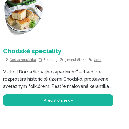
Česká republika
8.1.2023
5 minut čtení
Jídlo
V okolí Domažlic, v jihozápadních Čechách, se
rozprostírá historické území Chodsko, proslavené
svérázným folklórem. Pestře malovaná keramika,
kvalitní kanafas, nebo paličkované krajky.
Přečíst článek »