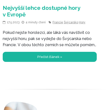
17.5.2023
4 minuty čtení
Francie
Švýcarsko
Hory
Pokud nejste horolezci, ale láká vás navštívit co
nejvyšší horu, pak se vydejte do Švýcarska nebo
Francie. V obou těchto zemích se můžete poměrně
snadno dostat 2x výše než je naše Sněžka.
Přečíst článek »