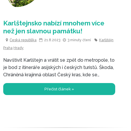
Česká republika
21.8.2023
3 minuty čtení
Karlštějn
Praha
Hrady
Navštívit Karlštejn a vrátit se zpět do metropole, to
je bod z itineráře asijských i českých turistů. Škoda,
Karlštejnsko nabízí mnohem více
Chráněná krajinná oblast Český kras, kde se
než jen slavnou památku!
dominanta nachází, nabízí mnohem více než jen
slovutnou státní památku.
Přečíst článek »