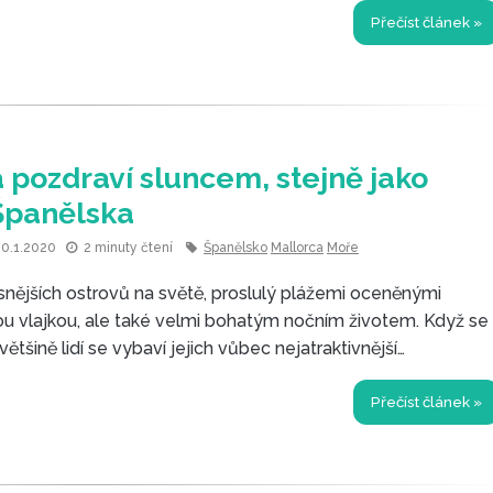
Přečíst článek »
 pozdraví sluncem, stejně jako
Španělska
10.1.2020
2 minuty čtení
Španělsko
Mallorca
Moře
snějších ostrovů na světě, proslulý plážemi oceněnými
ou vlajkou, ale také velmi bohatým nočním životem. Když se
většině lidí se vybaví jejich vůbec nejatraktivnější
tedy Mallorca.
Přečíst článek »