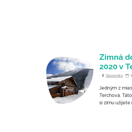
Zimná d
2020 v T
Slovensko
Jedným z miest
Terchová. Táto
si zimu užijete