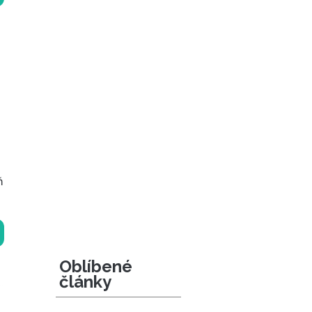
ň
Oblíbené
články