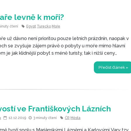
aře levně k moři?
minuty čtení
Egypt
Turecko
Moře
e už dávno není prioritou pouze letních prázdnin, naopak v
ech se zvyšuje zájem právě o pobyty u moře mimo hlavní
 je jak klidnější pobyt s méně turisty, tak i nižší ceny
edy na jaře za levno vyrazit za sluncem?
Přečíst článek »
vostí ve Františkových Lázních
a
12.12.2019
3 minuty čtení
ČR
Města
zně tvoří spolu s Mariánskými Lázněmi a Karlovými Vary tzv.