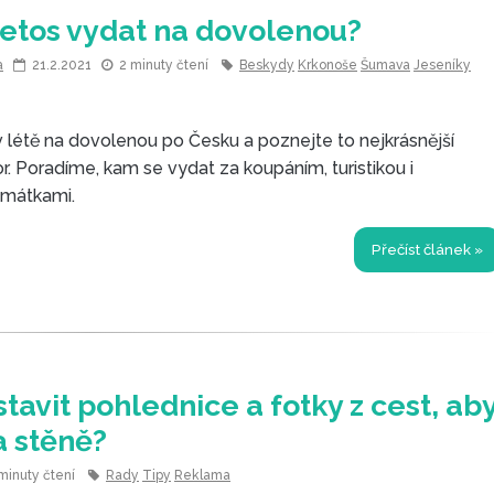
etos vydat na dovolenou?
a
21.2.2021
2 minuty čtení
Beskydy
Krkonoše
Šumava
Jeseníky
v létě na dovolenou po Česku a poznejte to nejkrásnější
r. Poradíme, kam se vydat za koupáním, turistikou i
amátkami.
Přečíst článek »
stavit pohlednice a fotky z cest, ab
a stěně?
 minuty čtení
Rady
Tipy
Reklama