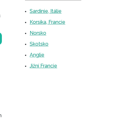
Sardinie, Itálie
ů
Korsika, Francie
Norsko
Skotsko
Anglie
Jižní Francie
n