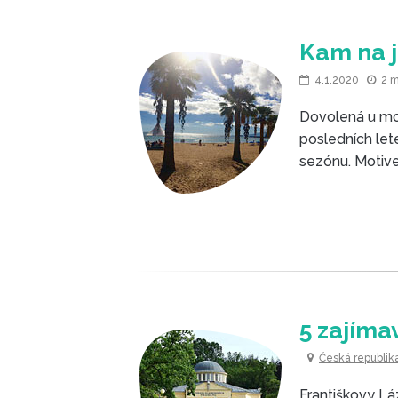
Kam na j
4.1.2020
2 
Dovolená u moř
posledních let
sezónu. Motivem
zájezdů. Kam t
5 zajíma
Česká republik
Františkovy Lá