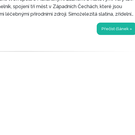
elník, spojení tří měst v Západních Čechách, které jsou
 léčebnými přírodními zdroji. Sirnoželezitá slatina, zřídelní
í prameny.
Přečíst článek »