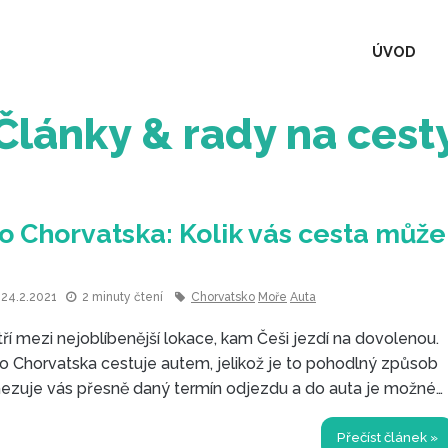
ÚVOD
Články & rady na cest
 Chorvatska: Kolik vás cesta může
24.2.2021
2 minuty čtení
Chorvatsko
Moře
Auta
ří mezi nejoblíbenější lokace, kam Češi jezdí na dovolenou.
do Chorvatska cestuje autem, jelikož je to pohodlný způsob
ezuje vás přesně daný termín odjezdu a do auta je možné
otřebné.
Přečíst článek »