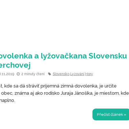
ovolenka a lyžovačkana Slovensku
erchovej
8.11.2019
2 minuty čtení
Slovensko
Lyžování
Hory
, kde sa dá stráviť príjemná zimná dovolenka, je určite
 obec, známa aj ako rodisko Juraja Jánošíka, je miestom, kde
 naplno.
Přečíst článek »