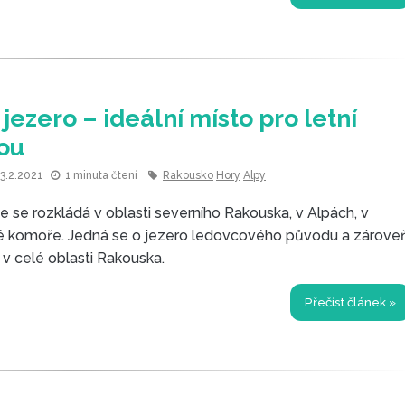
 jezero – ideální místo pro letní
ou
3.2.2021
1 minuta čtení
Rakousko
Hory
Alpy
e se rozkládá v oblasti severního Rakouska, v Alpách, v
né komoře. Jedná se o jezero ledovcového původu a zárove
 v celé oblasti Rakouska.
Přečíst článek »