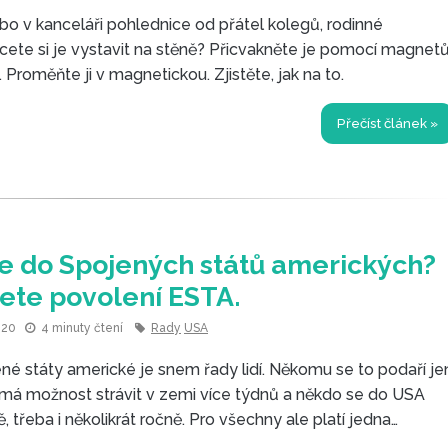
 v kanceláři pohlednice od přátel kolegů, rodinné
hcete si je vystavit na stěně? Přicvakněte je pomocí magnet
. Proměňte ji v magnetickou. Zjistěte, jak na to.
Přečíst článek »
e do Spojených států amerických?
ete povolení ESTA.
2020
4 minuty čtení
Rady
USA
ené státy americké je snem řady lidí. Někomu se to podaří je
má možnost strávit v zemi více týdnů a někdo se do USA
ě, třeba i několikrát ročně. Pro všechny ale platí jedna
nost.