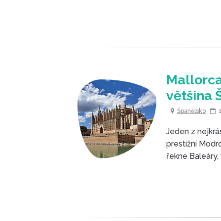
Mallorca
většina 
Španělsko
Jeden z nejkrá
prestižní Modr
řekne Baleáry, 
reprezentant, 