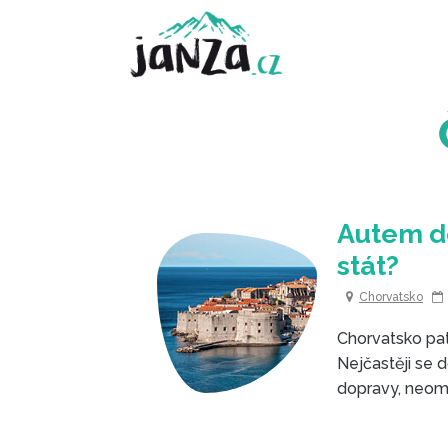
Autem do
stát?
Chorvatsko
Chorvatsko pat
Nejčastěji se 
dopravy, neom
sbalit si vše p