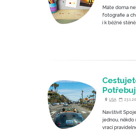
Máte doma nebo
fotografie a c
i k běžné stěně
Cestujet
Potřebuj
USA
23.1.
Navštívit Spoj
jednou, někdo 
vrací pravideln
důležitá povin