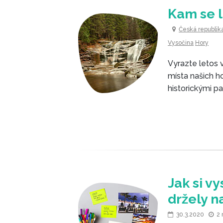
Kam se l
Česká republik
Vysočina
Hory
Vyrazte letos 
místa našich ho
historickými p
Jak si vy
držely n
30.3.2020
2