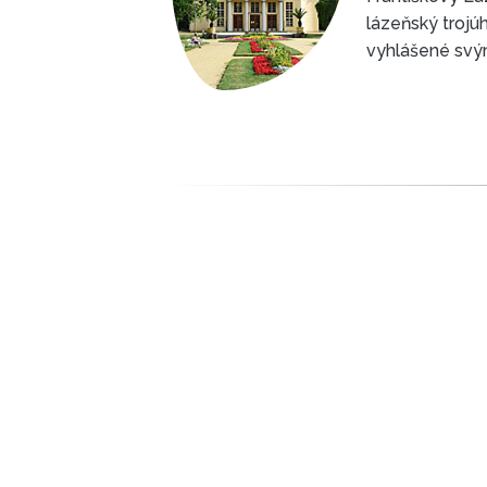
lázeňský trojúh
vyhlášené svými
plyn, mineráln